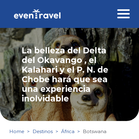
Skip
to
content
Destinos
La belleza del Delta
Perfil del viajero
del Okavango , el
Viajes corporativos
Kalahari y el P. N. de
Chobe hará que sea
Ofertas
una experiencia
inolvidable
Blog
Contacto
Home
Destinos
África
Botswana