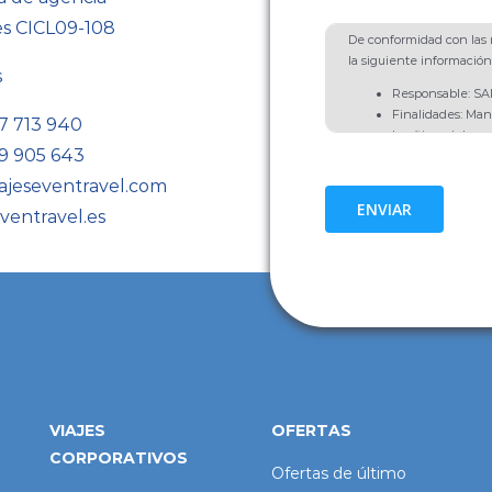
es CICL09-108
De conformidad con las n
la siguiente información
s
Responsable: 
Finalidades: Man
7 713 940
Legítimo del resp
9 905 643
comunicaciones d
del interesado, ar
ajeseventravel.com
Destinatarios: No
ENVIAR
ventravel.es
obligación legal.
Derechos: Acceso,
Limitación y Opos
Información Adic
Política de Priva
VIAJES
OFERTAS
CORPORATIVOS
Ofertas de último