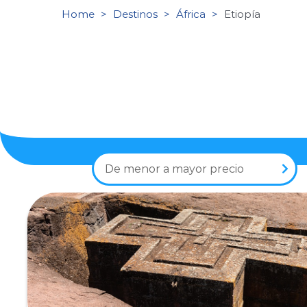
Home
Destinos
África
Etiopía
De menor a mayor precio