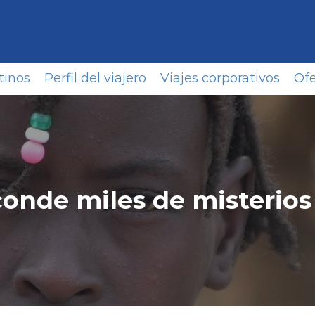
tinos
Perfil del viajero
Viajes corporativos
Ofe
conde miles de misterios