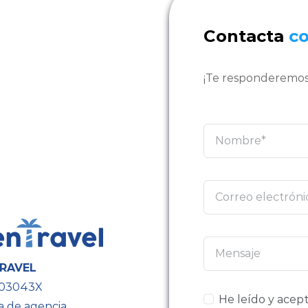
Contacta
c
¡Te responderemos
RAVEL
603043X
He leído y acept
a de agencia