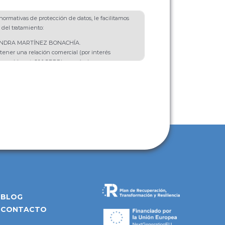
ormativas de protección de datos, le facilitamos
 del tratamiento:
SANDRA MARTÍNEZ BONACHÍA.
tener una relación comercial (por interés
onsable, art. 6.1.f GDPR) y envío de
e productos o servicios (con el consentimiento
t. 6.1.a GDPR).
 se van a destinar a ningún tercero salvo por
 Rectificación, Portabilidad, Supresión,
ición.
ional: Puede ampliar información en nuestra
cidad
.
BLOG
CONTACTO