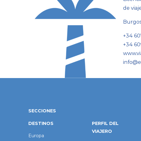
de viaj
Burgo
+34 60
+34 60
www.vi
info@e
SECCIONES
DESTINOS
PERFIL DEL
VIAJERO
Europa