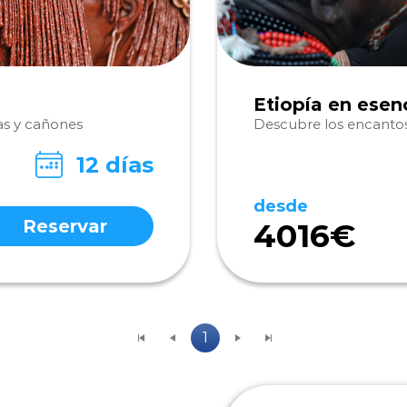
Etiopía en esen
as y cañones
Descubre los encanto
12 días
desde
Reservar
4016€
1