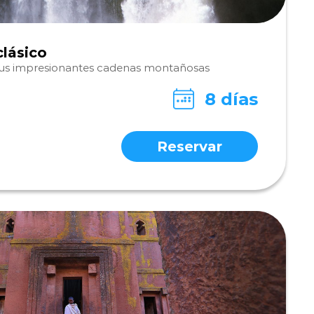
clásico
 sus impresionantes cadenas montañosas
8 días
Reservar