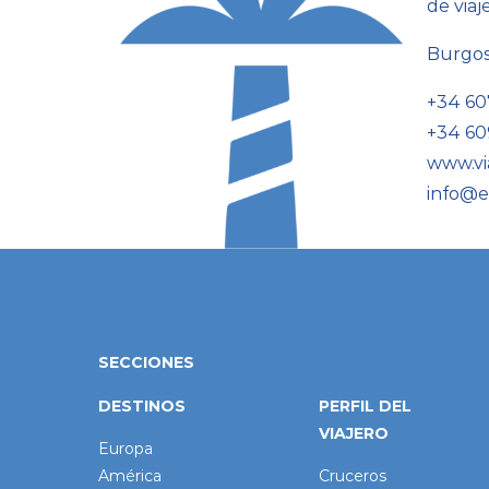
de viaj
Burgo
+34 60
+34 60
www.vi
info@e
SECCIONES
DESTINOS
PERFIL DEL
VIAJERO
Europa
América
Cruceros