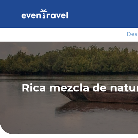
Skip
to
content
Des
Rica mezcla de natur