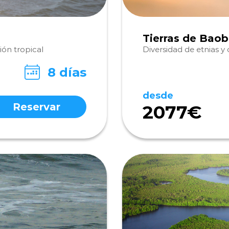
Tierras de Bao
ión tropical
Diversidad de etnias 
8 días
desde
Reservar
2077€