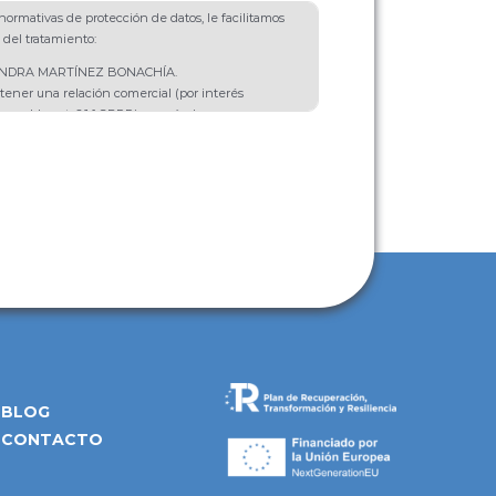
ormativas de protección de datos, le facilitamos
 del tratamiento:
SANDRA MARTÍNEZ BONACHÍA.
tener una relación comercial (por interés
onsable, art. 6.1.f GDPR) y envío de
e productos o servicios (con el consentimiento
t. 6.1.a GDPR).
 se van a destinar a ningún tercero salvo por
 Rectificación, Portabilidad, Supresión,
ición.
ional: Puede ampliar información en nuestra
cidad
.
BLOG
CONTACTO