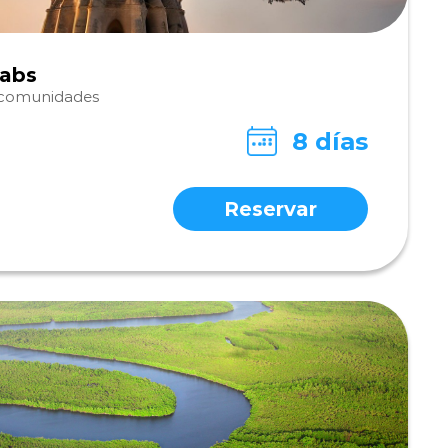
babs
y comunidades
8 días
Reservar