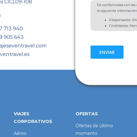
es CICL09-108
De conformidad con las n
la siguiente información
s
Responsable: 
Finalidades: Man
7 713 940
Legítimo del resp
9 905 643
comunicaciones d
del interesado, ar
ajeseventravel.com
Destinatarios: No
ENVIAR
ventravel.es
obligación legal.
Derechos: Acceso,
Limitación y Opos
Información Adic
Política de Priva
VIAJES
OFERTAS
CORPORATIVOS
Ofertas de último
Aéreo
momento