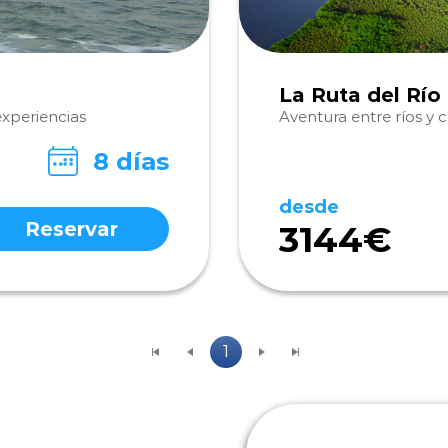
La Ruta del Rí
experiencias
Aventura entre ríos y c
8 días
desde
Reservar
3144€
1