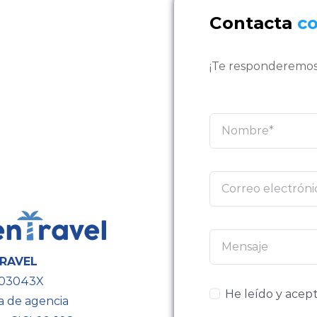
Contacta
c
¡Te responderemos
RAVEL
603043X
He leído y acept
a de agencia