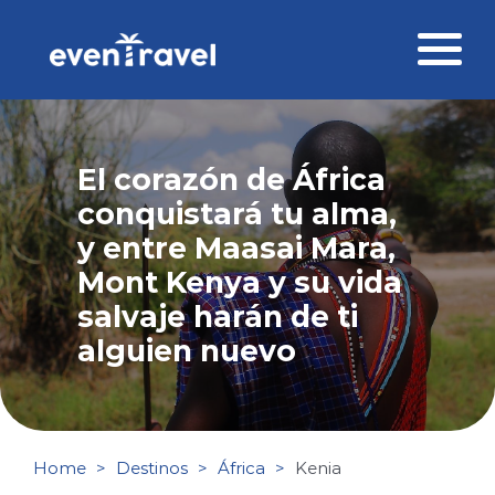
Skip
to
content
Destinos
El corazón de África
Perfil del viajero
conquistará tu alma,
Viajes corporativos
y entre Maasai Mara,
Mont Kenya y su vida
Ofertas
salvaje harán de ti
alguien nuevo
Blog
Contacto
Home
Destinos
África
Kenia