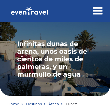
Skip
to
content
Destinos
Perfil del viajero
Infinitas dunas de
arena, unos oasis de
Viajes corporativos
cientos de miles de
Ofertas
palmeras, y un
murmullo de agua
Blog
Contacto
Home
Destinos
África
Tunez