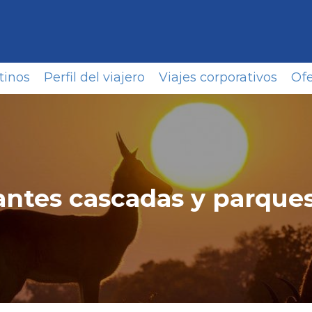
tinos
Perfil del viajero
Viajes corporativos
Ofe
ntes cascadas y parque