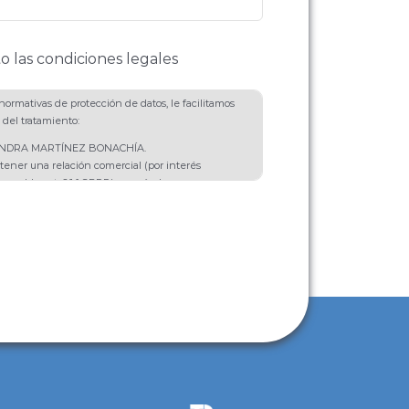
o las condiciones legales
ormativas de protección de datos, le facilitamos
 del tratamiento:
SANDRA MARTÍNEZ BONACHÍA.
tener una relación comercial (por interés
onsable, art. 6.1.f GDPR) y envío de
e productos o servicios (con el consentimiento
t. 6.1.a GDPR).
 se van a destinar a ningún tercero salvo por
 Rectificación, Portabilidad, Supresión,
ición.
ional: Puede ampliar información en nuestra
cidad
.