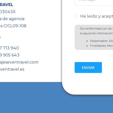
RAVEL
603043X
He leído y acept
a de agencia
es CICL09-108
De conformidad con las n
la siguiente información
s
Responsable: 
Finalidades: Man
7 713 940
Legítimo del resp
9 905 643
comunicaciones d
del interesado, ar
ajeseventravel.com
Destinatarios: No
ENVIAR
ventravel.es
obligación legal.
Derechos: Acceso,
Limitación y Opos
Información Adic
Política de Priva