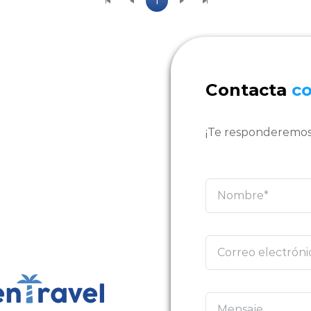
1
Contacta
c
¡Te responderemos