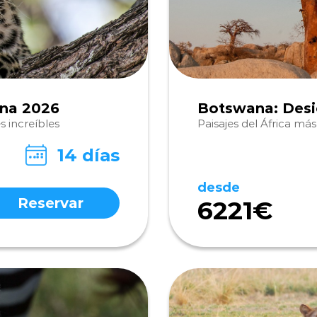
ana 2026
Botswana: Desie
s increíbles
Paisajes del África más
14 días
desde
Reservar
6221€