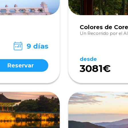
Colores de Cor
Un Recorrido por el A
9 días
desde
Reservar
3081€