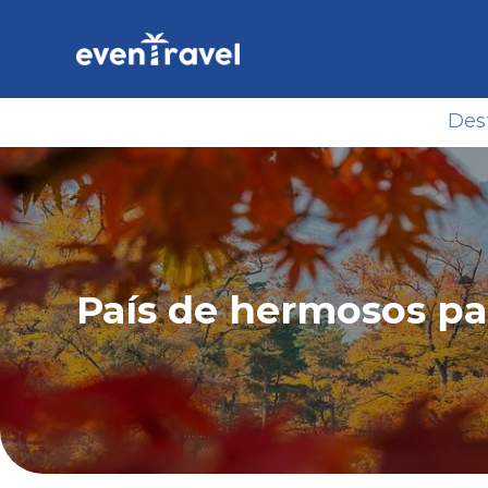
Skip
to
content
Des
País de hermosos pai