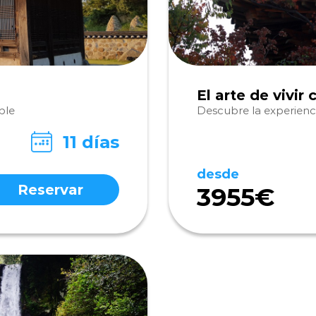
El arte de vivir
ble
Descubre la experienci
11 días
desde
Reservar
3955€