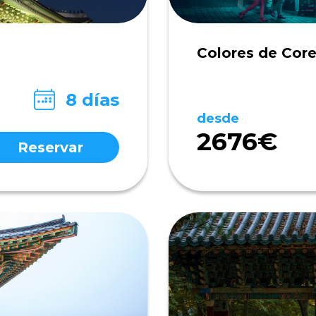
Colores de Cor
8 días
desde
2676€
Reservar