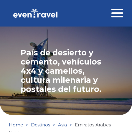
Skip
to
content
Destinos
Perfil del viajero
País de desierto y
cemento, vehículos
Viajes corporativos
4x4 y camellos,
Ofertas
cultura milenaria y
postales del futuro.
Blog
Contacto
Home
Destinos
Asia
Emiratos Arabes