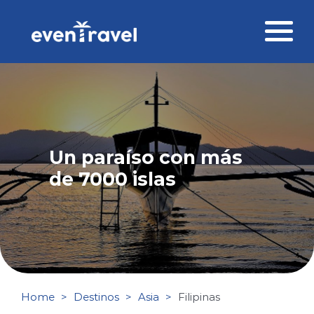
Skip
to
content
Destinos
Perfil del viajero
Viajes corporativos
Un paraíso con más
de 7000 islas
Ofertas
Blog
Contacto
Home
Destinos
Asia
Filipinas