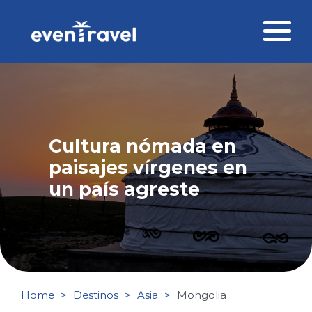
Skip
to
content
Destinos
Perfil del viajero
Cultura nómada en
Viajes corporativos
paisajes vírgenes en
Ofertas
un país agreste
Blog
Contacto
Home
Destinos
Asia
Mongolia