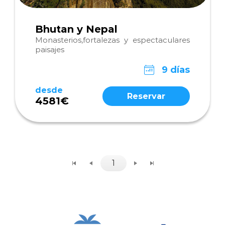
Bhutan y Nepal
Monasterios,fortalezas y espectaculares
paisajes
9 días
desde
Reservar
4581€
1