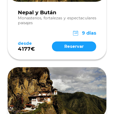
Nepal y Bután
Monasterios, fortalezas y espectaculares
paisajes
9 días
desde
Reservar
4177€