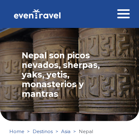
Skip
to
content
Destinos
Perfil del viajero
Nepal son picos
nevados, sherpas,
Viajes corporativos
yaks, yetis,
Ofertas
monasterios y
mantras
Blog
Contacto
Home
Destinos
Asia
Nepal