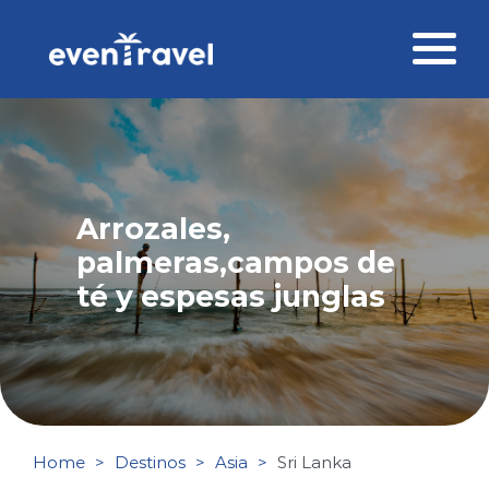
Skip
to
content
Destinos
Perfil del viajero
Arrozales,
Viajes corporativos
palmeras,campos de
Ofertas
té y espesas junglas
Blog
Contacto
Home
Destinos
Asia
Sri Lanka