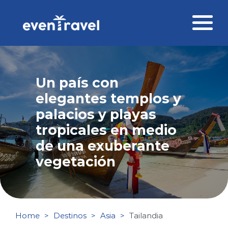
Skip
to
content
Destinos
Un país con
Perfil del viajero
elegantes templos y
Viajes corporativos
palacios y playas
tropicales en medio
Ofertas
de una exuberante
vegetación
Blog
Contacto
Home
Destinos
Asia
Tailandia