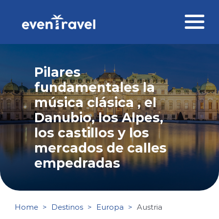
Skip
to
content
Destinos
Pilares
Perfil del viajero
fundamentales la
música clásica , el
Viajes corporativos
Danubio, los Alpes,
Ofertas
los castillos y los
mercados de calles
Blog
empedradas
Contacto
Home
Destinos
Europa
Austria