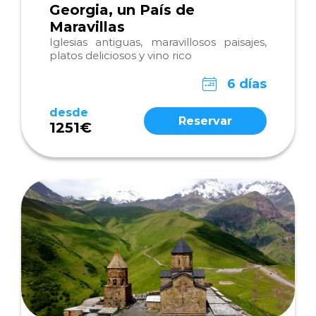
Georgia, un País de
Maravillas
Iglesias antiguas, maravillosos paisajes,
platos deliciosos y vino rico
6 días
desde
Reservar
1251€