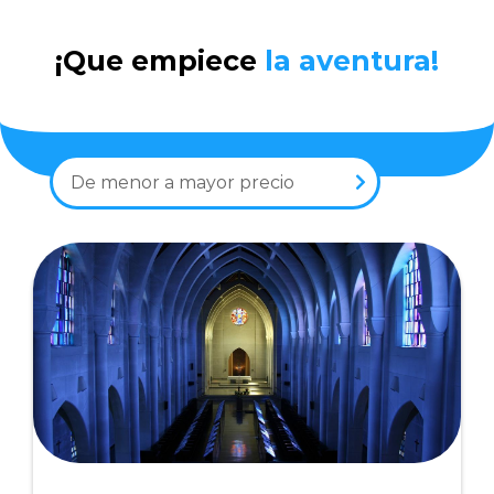
¡Que empiece
la aventura!
De menor a mayor precio