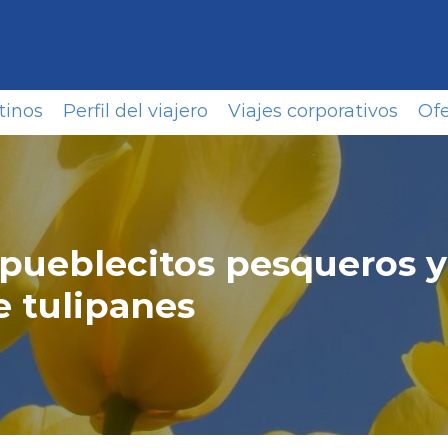
tinos
Perfil del viajero
Viajes corporativos
Ofe
, pueblecitos pesqueros 
 tulipanes