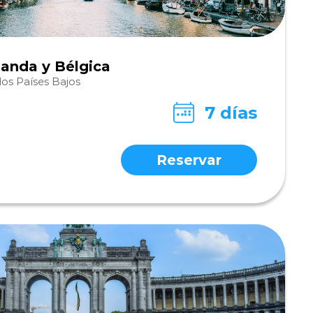
landa y Bélgica
os Países Bajos
7 días
Reservar