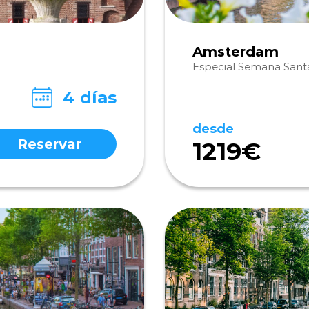
Amsterdam
Especial Semana Sant
4 días
desde
Reservar
1219€