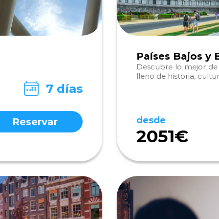
Países Bajos y 
Descubre lo mejor de l
lleno de historia, cul
7 días
desde
Reservar
2051€