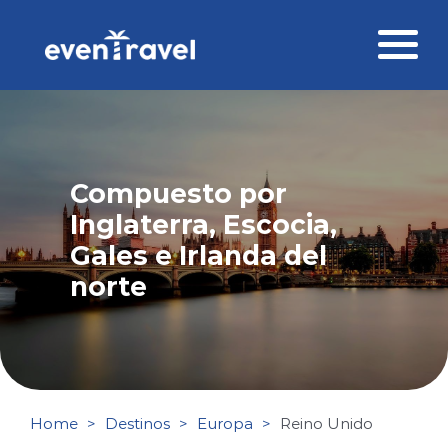
Skip
to
content
Destinos
Perfil del viajero
Compuesto por
Viajes corporativos
Inglaterra, Escocia,
Gales e Irlanda del
Ofertas
norte
Blog
Contacto
Home
Destinos
Europa
Reino Unido