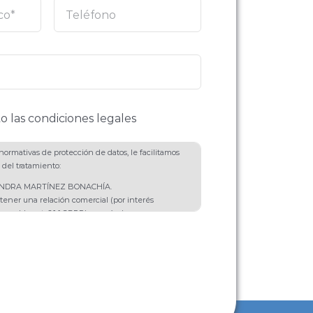
o las condiciones legales
ormativas de protección de datos, le facilitamos
 del tratamiento:
SANDRA MARTÍNEZ BONACHÍA.
tener una relación comercial (por interés
onsable, art. 6.1.f GDPR) y envío de
e productos o servicios (con el consentimiento
t. 6.1.a GDPR).
 se van a destinar a ningún tercero salvo por
 Rectificación, Portabilidad, Supresión,
ición.
ional: Puede ampliar información en nuestra