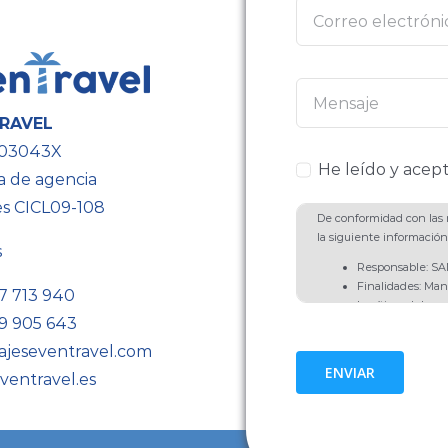
RAVEL
603043X
He leído y acept
a de agencia
es CICL09-108
De conformidad con las n
la siguiente información
s
Responsable: 
Finalidades: Man
7 713 940
Legítimo del resp
9 905 643
comunicaciones d
del interesado, ar
ajeseventravel.com
Destinatarios: No
ENVIAR
ventravel.es
obligación legal.
Derechos: Acceso,
Limitación y Opos
Información Adic