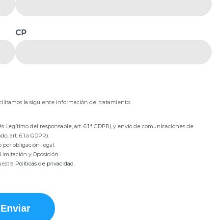
CP
ilitamos la siguiente información del tratamiento:
s Legítimo del responsable, art. 6.1.f GDPR) y envío de comunicaciones de
o, art. 6.1.a GDPR).
 por obligación legal.
 Limitación y Oposición.
uestra
Políticas de privacidad
.
Enviar