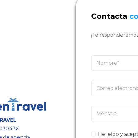
Contacta
c
¡Te responderemos
RAVEL
603043X
He leído y acept
a de agencia