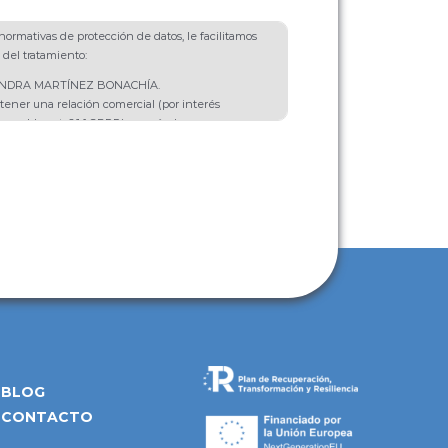
ormativas de protección de datos, le facilitamos
 del tratamiento:
SANDRA MARTÍNEZ BONACHÍA.
tener una relación comercial (por interés
onsable, art. 6.1.f GDPR) y envío de
e productos o servicios (con el consentimiento
t. 6.1.a GDPR).
 se van a destinar a ningún tercero salvo por
 Rectificación, Portabilidad, Supresión,
ición.
ional: Puede ampliar información en nuestra
cidad
.
BLOG
CONTACTO