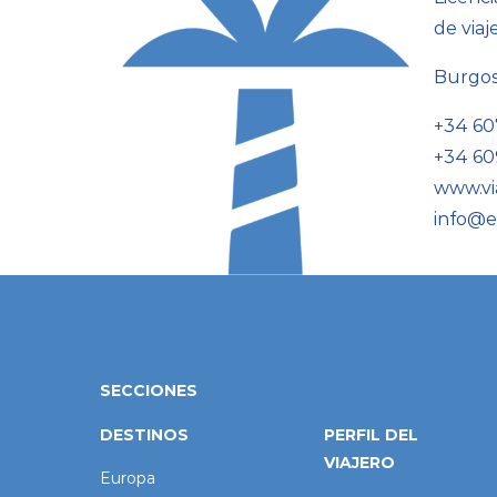
de viaj
Burgo
+34 60
+34 60
www.vi
info@e
SECCIONES
DESTINOS
PERFIL DEL
VIAJERO
Europa