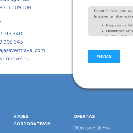
es CICL09-108
De conformidad con las n
la siguiente información
s
Responsable: 
Finalidades: Man
7 713 940
Legítimo del resp
9 905 643
comunicaciones d
del interesado, ar
ajeseventravel.com
Destinatarios: No
ENVIAR
ventravel.es
obligación legal.
Derechos: Acceso,
Limitación y Opos
Información Adic
Política de Priva
VIAJES
OFERTAS
CORPORATIVOS
Ofertas de último