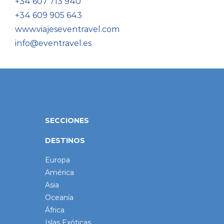
+34 607 713 940
+34 609 905 643
www.viajeseventravel.com
info@eventravel.es
SECCIONES
DESTINOS
Europa
América
Asia
Oceanía
África
Islas Exóticas