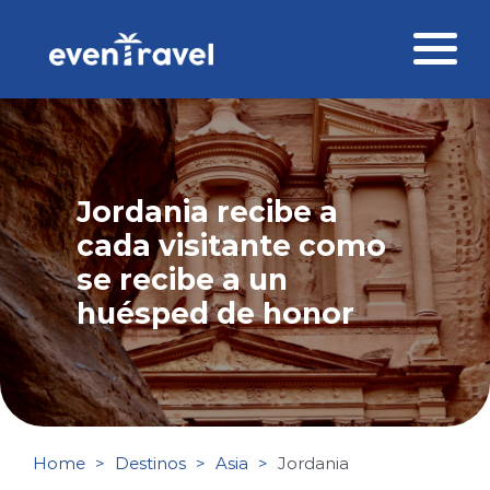
Skip
to
content
Destinos
Perfil del viajero
Jordania recibe a
Viajes corporativos
cada visitante como
se recibe a un
Ofertas
huésped de honor
Blog
Contacto
Home
Destinos
Asia
Jordania